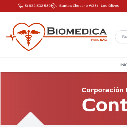
+51 933 532 580
J. Santos Chocano #1381 - Los Olivos
INI
Corporación 
Con