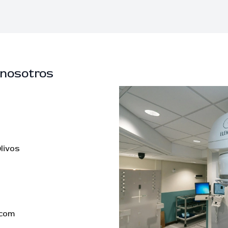
 nosotros
livos
.com